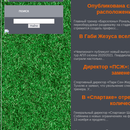
Опубликована с
расположен
ПОИСК
Главный тренер «Барселоны» Рональ
переоборудовал раздевалку на стади
стремится создать професс...
В Габи Жезуса всел
«Чемпионат» публикует новый выпуск
тур АПЛ сезона-2020/2021. Гвардиола
сыграли настолько...
Директор «ПСЖ»: 
замене
Спортивный директор «Пари Сен-Жер
Тухелю и заявил, что увольнение спе
тренера. У...
В «Спартаке» отре
количес
Генеральный директор «Спартака» Ша
Собянина о новых ограничениях на ф
13 ноября и продлятс...