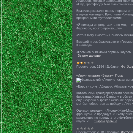
Андерсон, который завершает свой п
«Олд Траффорд» был «мечтой всей е
Бразилец сказал в своем первом инт
в одной команде с Кристиано Роналд
прекрасными футболистами».
«Я никогда и представить не мог, чт
Фергюсон, но это произошло».
«Что я могу сказать? Сбылась мечта
Бывший игрок бразильского «Гремио»
Юнайтед».
«Гремио» был моим первым клубом, 
Зырем дальше
Просмотров:
2184
|
Добавил:
Футбол
«Лион» отказал «Барсе». Пока
Французский «Лион» отказал испа
«Барса» хочет Абидаля, Абидаль хо
Каталонский гранд предложил бессм
форварда Хавьера Савиолу в обмен 
еще недавно выражал желание перейт
мог бы побороться за победу в Лиге
Однако президент «Лиона» Жан-Мише
французы не продадут. «Я хочу внес
каталонцев по поводу этого футбол
клуб». <
...
Зырем дальше
Просмотров:
2018
|
Добавил:
Футбол