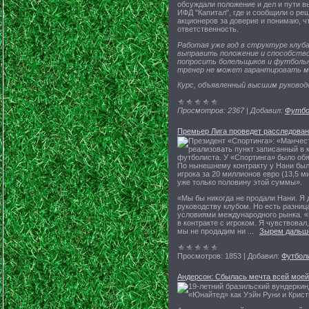
обсуждали положение и дел и пути в
ИФД "Капитал", где и сообщили о ре
акционеров за доверие и понимаю, чт
ответственность.
Работая уже год в структуре клуб
выправить положение и способство
попросить болельщиков и футбольн
тренер не может гарантировать мг
Курс, объявленный высшим руковод
Просмотров:
2367
|
Добавил:
Футбо
Премьер Лига проведет расследован
Президент «Спортинга»: «Манчес
реализовать пункт записанный в к
футболиста. У «Спортинга» было обя
По нынешнему контракту у Нани было
игрока за 20 миллионов евро (13,5 
уже только половину этой суммы».
«Мы бы никогда не продали Нани. Я 
руководству клубом. Но есть разни
условиями международного рынка. «
в контракте с игроком. Я чувствовал
мы не продадим ни
...
Зырем дальш
Просмотров:
1853
|
Добавил:
Футбол
Андерсон: Сбылась мечта всей моей
19-летний бразильский вундеркин
«Юнайтед» как Уэйн Руни и Крист