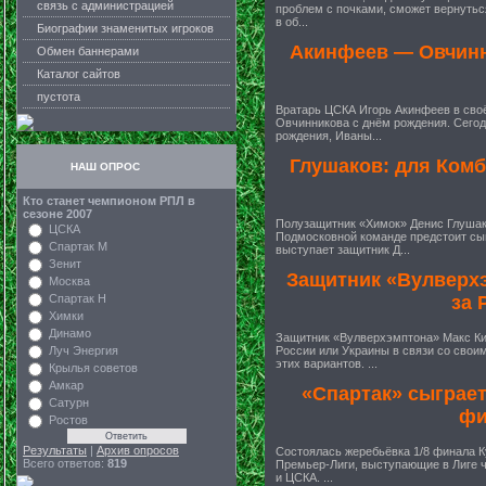
связь с администрацией
проблем с почками, сможет вернуться
в об...
Биографии знаменитых игроков
Акинфеев — Овчинни
Обмен баннерами
Каталог сайтов
пустота
Вратарь ЦСКА Игорь Акинфеев в сво
Овчинникова с днём рождения. Сегодн
рождения, Иваны...
Глушаков: для Комб
НАШ ОПРОС
Кто станет чемпионом РПЛ в
сезоне 2007
Полузащитник «Химок» Денис Глушако
ЦСКА
Подмосковной команде предстоит сыг
Спартак М
выступает защитник Д...
Зенит
Защитник «Вулверхэ
Москва
Спартак Н
за 
Химки
Динамо
Защитник «Вулверхэмптона» Макс Ки
Луч Энергия
России или Украины в связи со свои
этих вариантов. ...
Крылья советов
Амкар
«Спартак» сыграет
Сатурн
фи
Ростов
Результаты
|
Архив опросов
Состоялась жеребьёвка 1/8 финала Ку
Всего ответов:
819
Премьер-Лиги, выступающие в Лиге ч
и ЦСКА. ...