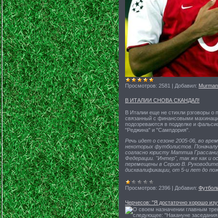
Просмотров:
2581
|
Добавил:
Murman
В ИТАЛИИ СНОВА СКАНДАЛ!
В Италии еще не стихли рзговоры о п
связанный с финансовыми махинация
подозреваются в подделке и фальсиф
"Реджина" и "Сампдория".
Речь идет о сезоне 2005-06, во в
некоторых футболистов. Поначалу
согласно юристу Маттиа Грассани
Федерации. "Интер", так же как и 
перемещены в Серию В. Руководит
дисквалификации, от 5-и лет до по
Просмотров:
2396
|
Добавил:
Футбол
Черчесов: "Я достаточно хорошо изу
О своем назначении главным тре
следующее: "Накануне заседания