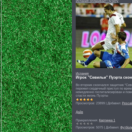
Испания оплакивает Пуэрту
Испания
Игрок "Севильи" Пуэрта ско
Во вторник скончался защитник "Се
пережил сердечный приступ по время
немедленно госпитализирован и пом
спасти жизнь Пуэрты
Просмотров:
23899
|
Добавил:
Pescail
Дайв
Прикрепления:
Картинка 1
Просмотров:
5075
|
Добавил:
Футбол