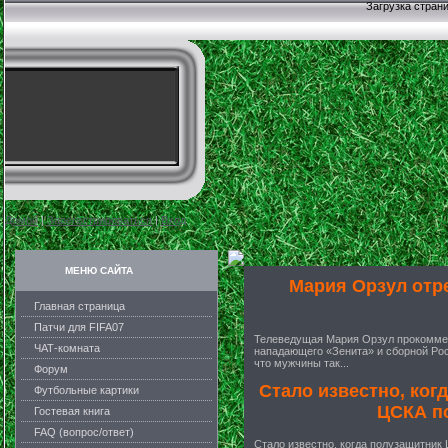
Загрузка страни
Домой
|
Зарегестрироваться
|
Вход
МЕНЮ САЙТА
Мария Орзул отр
Главная страница
Патчи для FIFA07
Телеведущая Мария Орзул прокоммен
ЧАТ-комната
нападающего «Зенита» и сборной Ро
что мужчины так...
Форум
Стало известно, ког
Футбольные картики
ЦСКА п
Гостевая книга
FAQ (вопрос/ответ)
Стало известно, когда полузащитник 