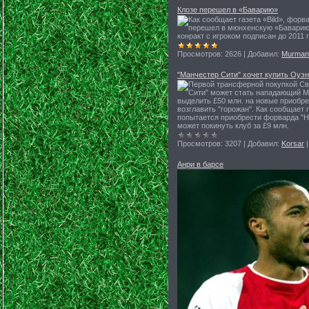
Клозе перешел в «Баварию»
Как сообщает газета «Bild», фор
перешел в мюнхенскую «Баварию»
конракт с игроком подписан до 2011 г
Просмотров:
2626
|
Добавил:
Murman
"Манчестер Сити" хочет купить Оуэ
Первой трансферной покупкой Св
Сити" может стать нападающий М
выделить £50 млн. на новые приобре
возглавить "горожан". Как сообщает 
попытается приобрести форварда "Нь
может покинуть клуб за £9 млн.
Просмотров:
3207
|
Добавил:
Korsar
Анри в барсе